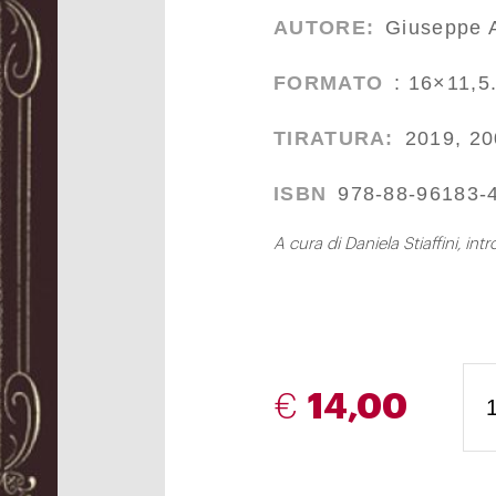
AUTORE:
Giuseppe 
FORMATO
: 16×11,5.
TIRATURA:
2019, 20
ISBN
978-88-96183-
A cura di Daniela Stiaffini, int
€
14,00