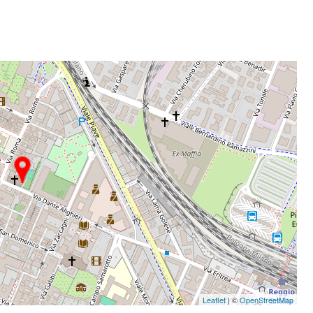
Leaflet
| ©
OpenStreetMap