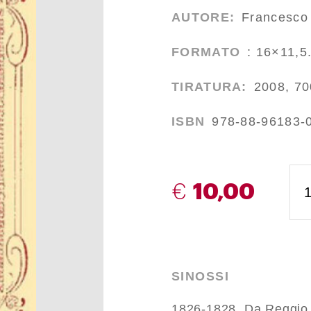
AUTORE:
Francesco
FORMATO
: 16×11,5.
TIRATURA:
2008, 70
ISBN
978-88-96183-
€
10,00
SINOSSI
1826-1828. Da Reggio 