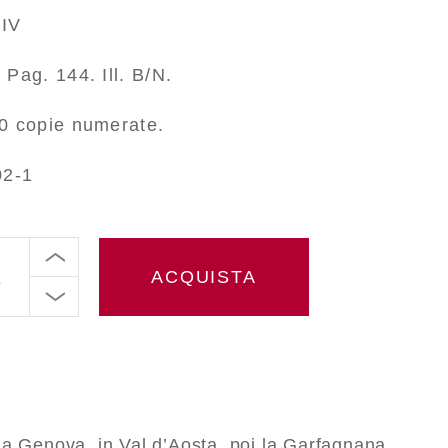
 IV
 Pag. 144. Ill. B/N.
0 copie numerate.
02-1
ACQUISTA
a Genova, in Val d’Aosta, poi la Garfagnana