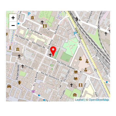
+
−
Leaflet
| ©
OpenStreetMap