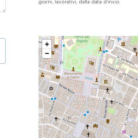
giorni, lavorativi, dalla data d’invio.
+
−