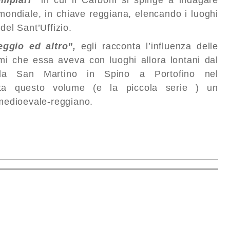
emplari”
in cui il Carboni si spinge a indagare
 mondiale, in chiave reggiana, elencando i luoghi
del Sant’Uffizio.
eggio ed altro”,
egli racconta l’influenza delle
ami che essa aveva con luoghi allora lontani dal
da San Martino in Spino a Portofino nel
eta questo volume (e la piccola serie ) un
 medioevale-reggiano.