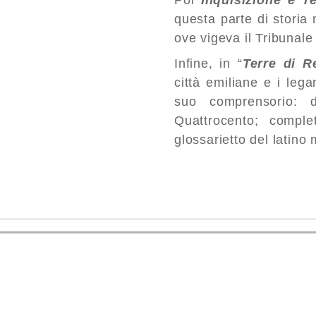
Poi
Inquisizione e T
questa parte di storia
ove vigeva il Tribunale 
Infine, in “
Terre di R
città emiliane e i leg
suo comprensorio: 
Quattrocento; compl
glossarietto del latino