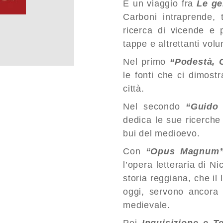
E un viaggio fra
Le ge
Carboni intraprende, 
ricerca di vicende e p
tappe e altrettanti volu
Nel primo
“Podestà, 
le fonti che ci dimost
città.
Nel secondo
“Guido 
dedica le sue ricerche 
bui del medioevo.
Con
“Opus Magnum
l’opera letteraria di Ni
storia reggiana, che il
oggi, servono ancora
medievale.