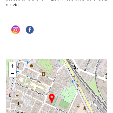
d’invio.
+
−