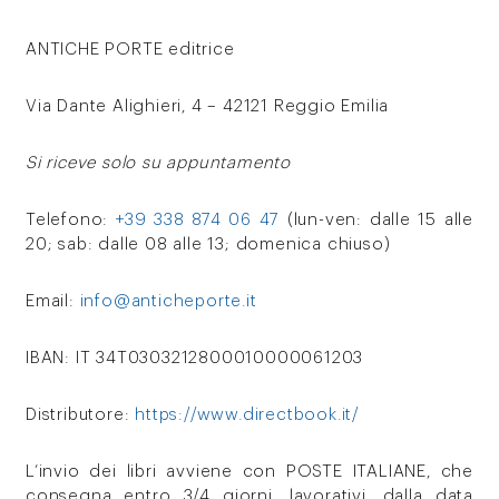
ANTICHE PORTE editrice
Via Dante Alighieri, 4 – 42121 Reggio Emilia
Si riceve solo su appuntamento
Telefono:
+39 338 874 06 47
(lun-ven: dalle 15 alle
20; sab: dalle 08 alle 13; domenica chiuso)
Email:
info@anticheporte.it
IBAN: IT 34T0303212800010000061203
Distributore:
https://www.directbook.it/
L’invio dei libri avviene con POSTE ITALIANE, che
consegna entro 3/4 giorni, lavorativi, dalla data