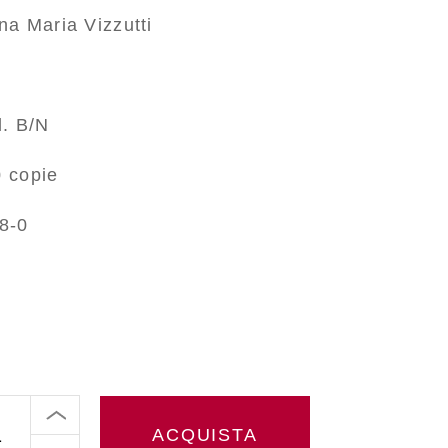
a Maria Vizzutti
. B/N
 copie
8-0
ACQUISTA