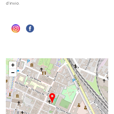
d’invio.
+
−