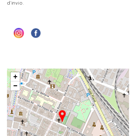
d’invio.
+
−