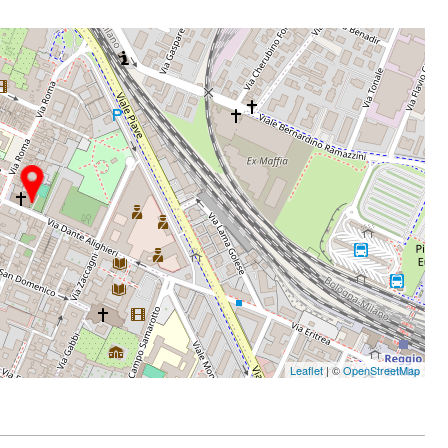
Leaflet
| ©
OpenStreetMap