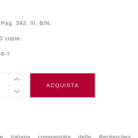
Pag. 392. Ill. B/N.
0 copie.
39-7
ACQUISTA
ne italiana commentata delle
Recherches