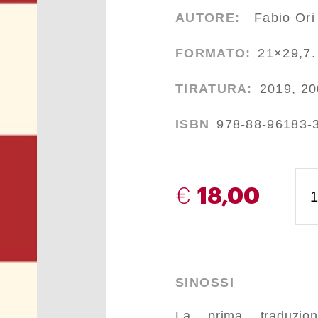
AUTORE:
Fabio Ori
FORMATO:
21×29,7. 
TIRATURA:
2019, 20
ISBN
978-88-96183-
€
18,00
SINOSSI
La prima traduzio