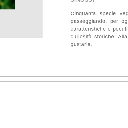
SINOSSI
Cinquanta specie veg
passeggiando, per ogn
caratteristiche e pecul
curiosità storiche. Al
gustarla.