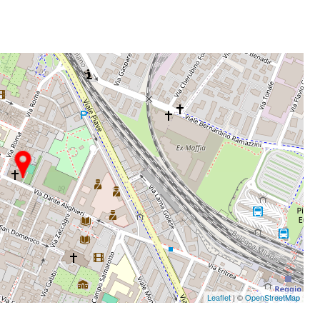
Leaflet
| ©
OpenStreetMap