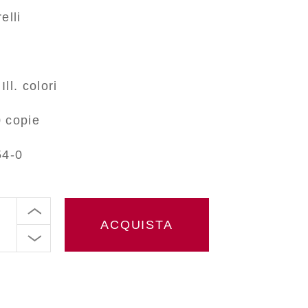
elli
ll. colori
 copie
54-0
ACQUISTA