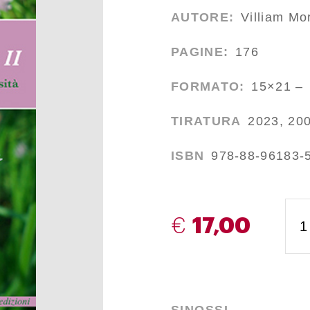
AUTORE:
Villiam Mor
PAGINE:
176
FORMATO:
15×21 – I
TIRATURA
2023, 200
ISBN
978-88-96183-
€
17,00